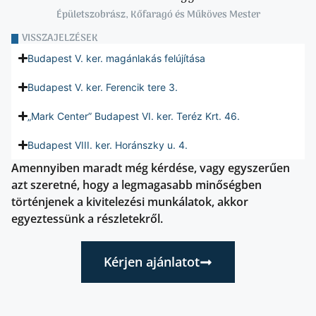
Épületszobrász, Kőfaragó és Műköves Mester
VISSZAJELZÉSEK
Budapest V. ker. magánlakás felújítása
Budapest V. ker. Ferencik tere 3.
„Mark Center” Budapest VI. ker. Teréz Krt. 46.
Budapest VIII. ker. Horánszky u. 4.
Amennyiben maradt még kérdése, vagy egyszerűen
azt szeretné, hogy a legmagasabb minőségben
történjenek a kivitelezési munkálatok, akkor
egyeztessünk a részletekről.
Kérjen ajánlatot