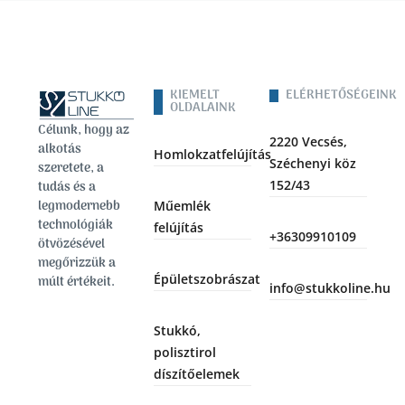
KIEMELT
ELÉRHETŐSÉGEINK
OLDALAINK
Célunk, hogy az
2220 Vecsés,
alkotás
Homlokzatfelújítás
Széchenyi köz
szeretete, a
152/43
tudás és a
legmodernebb
Műemlék
technológiák
felújítás
+36309910109
ötvözésével
megőrizzük a
Épületszobrászat
múlt értékeit.
info@stukkoline.hu
Stukkó,
polisztirol
díszítőelemek